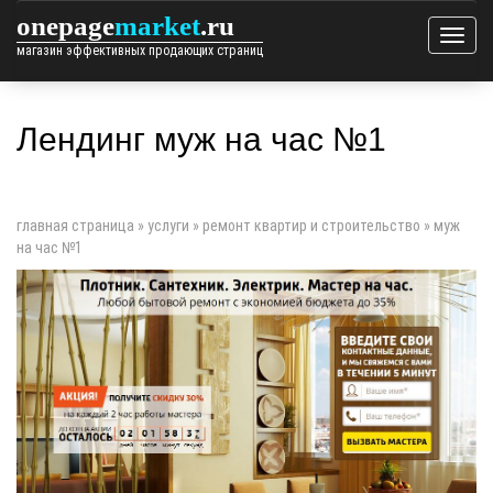
onepage
market
.ru
магазин эффективных продающих страниц
Лендинг муж на час №1
главная страница
»
услуги
»
ремонт квартир и строительство
»
муж
на час №1