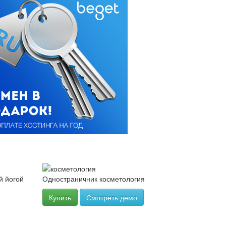
й йогой
Одностраничник косметология
Купить
Смотреть демо