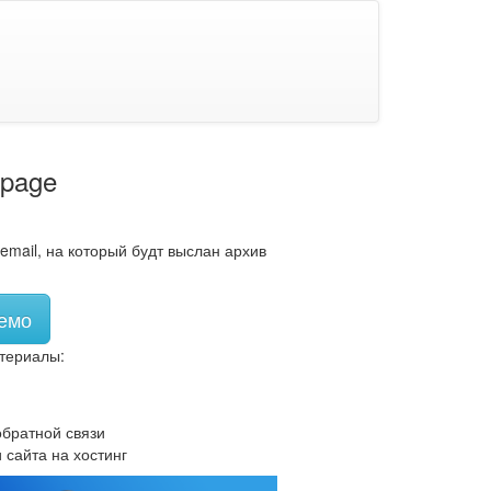
 page
email, на который будт выслан архив
емо
териалы:
братной связи
 сайта на хостинг