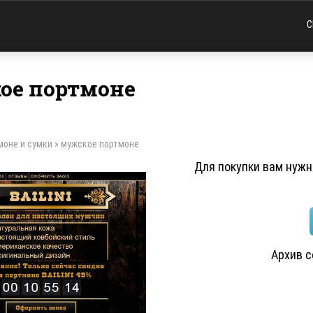
С
ое портмоне
моне и сумки
»
мужское портмоне
Для покупки вам нужно
Архив 