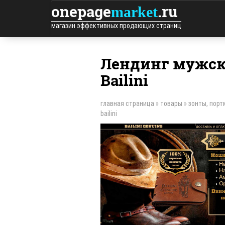
onepage
.ru
market
магазин эффективных продающих страниц
Лендинг мужск
Bailini
главная страница
»
товары
»
зонты, порт
bailini