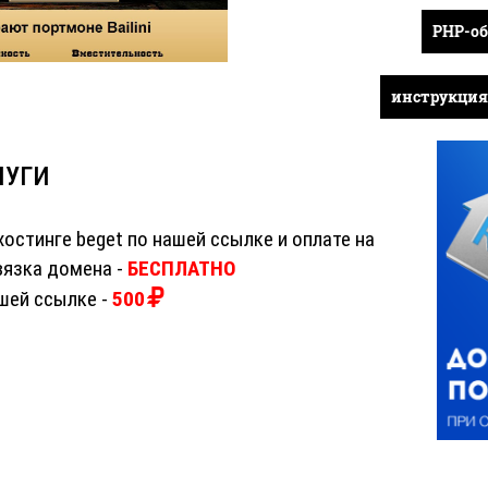
PHP-об
инструкция 
ЛУГИ
хостинге beget по нашей ссылке и оплате на
ивязка домена -
БЕСПЛАТНО
шей ссылке -
500