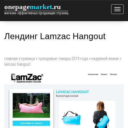
onepage
market
.ru
магазин эффективных продающих страниц
Лендинг Lamzac Hangout
главная страница
»
трендовые товары 2019 года
»
надувной лежак
»
lamzac hangout