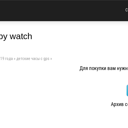
С
by watch
19 года
»
детские часы с gps
»
Для покупки вам нужно
Архив 