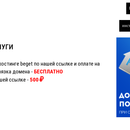
инст
ЛУГИ
хостинге beget по нашей ссылке и оплате на
ивязка домена -
БЕСПЛАТНО
шей ссылке -
500