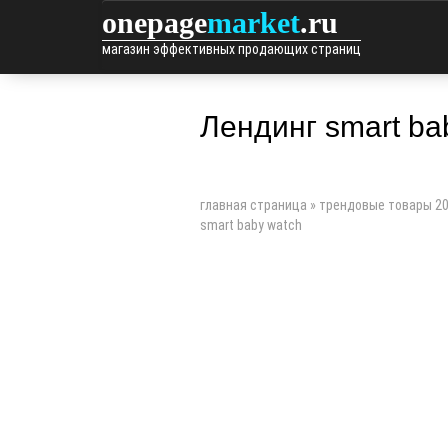
onepage
market
.ru
магазин эффективных продающих страниц
Лендинг smart ba
главная страница
»
трендовые товары 20
smart baby watch