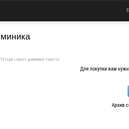
С
оминика
19 года
»
крест доминика торетто
Для покупки вам нужно
Архив 